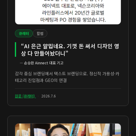
큐레터
칼럼
“AI 은근 얄밉네요. 기껏 돈 써서 디자인 영
상 다 만들어놨더니”
—
손승완 Ainnect 대표 기고
감각 중심 브랜딩에서 텍스트 브랜딩으로. 정신적 가용성·카
테고리 진입점과 GEO의 연결
원문 (큐레터)
·
2026.7.6